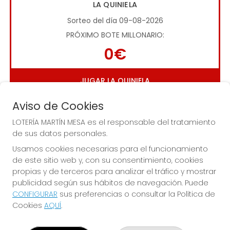
LA QUINIELA
Sorteo del día 09-08-2026
PRÓXIMO BOTE MILLONARIO:
0€
JUGAR LA QUINIELA
Aviso de Cookies
LOTERÍA MARTÍN MESA es el responsable del tratamiento
de sus datos personales.
Usamos cookies necesarias para el funcionamiento
de este sitio web y, con su consentimiento, cookies
Imagen anterior
Imag
propias y de terceros para analizar el tráfico y mostrar
publicidad según sus hábitos de navegación. Puede
CONFIGURAR
sus preferencias o consultar la Política de
LOTERÍA MARTÍN MESA
Cookies
AQUÍ
.
¿Quiénes somos?
Comprar lotería