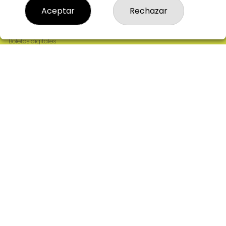
Resultados
Aceptar
Rechazar
Contacto
Empresas
Comprar en SELAE
Boletos digitales
Acceso
Registro
REDES SOCIALES
CONTACTO
ADMINISTRACION DE LOTERIAS: 2-CIUDAD RODRIGO -
RECEPTOR OFICIAL: 64380
923482019
web@admon2martinmesa.es
CARDENAL TAVERA, 5
Ciudad Rodrigo, 37500
(Salamanca) España