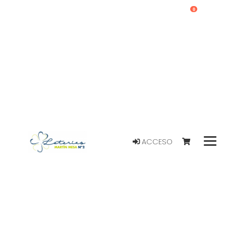
0
ACCESO