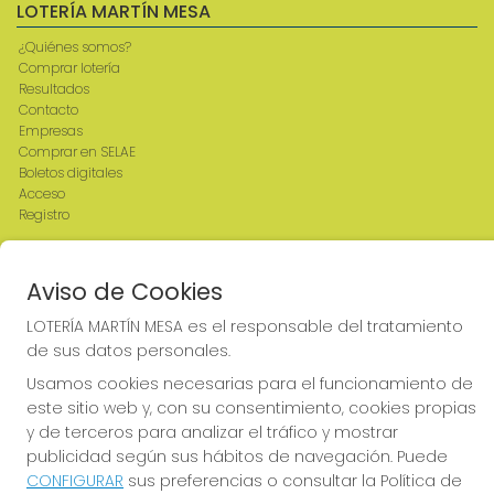
LOTERÍA MARTÍN MESA
¿Quiénes somos?
Comprar lotería
Resultados
Contacto
Empresas
Comprar en SELAE
Boletos digitales
Acceso
Registro
REDES SOCIALES
Aviso de Cookies
LOTERÍA MARTÍN MESA es el responsable del tratamiento
de sus datos personales.
CONTACTO
Usamos cookies necesarias para el funcionamiento de
ADMINISTRACION DE LOTERIAS: 2-CIUDAD RODRIGO -
este sitio web y, con su consentimiento, cookies propias
RECEPTOR OFICIAL: 64380
y de terceros para analizar el tráfico y mostrar
923482019
publicidad según sus hábitos de navegación. Puede
web@admon2martinmesa.es
CONFIGURAR
sus preferencias o consultar la Política de
CARDENAL TAVERA, 5