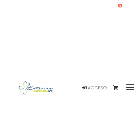
0
ACCESO