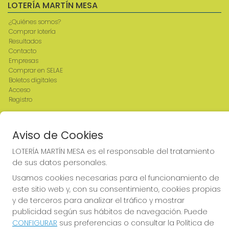
LOTERÍA MARTÍN MESA
¿Quiénes somos?
Comprar lotería
Resultados
Contacto
Empresas
Comprar en SELAE
Boletos digitales
Acceso
Registro
REDES SOCIALES
Aviso de Cookies
LOTERÍA MARTÍN MESA es el responsable del tratamiento
de sus datos personales.
CONTACTO
Usamos cookies necesarias para el funcionamiento de
ADMINISTRACION DE LOTERIAS: 2-CIUDAD RODRIGO -
este sitio web y, con su consentimiento, cookies propias
RECEPTOR OFICIAL: 64380
y de terceros para analizar el tráfico y mostrar
923482019
publicidad según sus hábitos de navegación. Puede
web@admon2martinmesa.es
CONFIGURAR
sus preferencias o consultar la Política de
CARDENAL TAVERA, 5