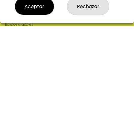
Resultados
Aceptar
Rechazar
Contacto
Empresas
Comprar en SELAE
Boletos digitales
Acceso
Registro
REDES SOCIALES
CONTACTO
ADMINISTRACION DE LOTERIAS: 2-CIUDAD RODRIGO -
RECEPTOR OFICIAL: 64380
923482019
web@admon2martinmesa.es
CARDENAL TAVERA, 5
Ciudad Rodrigo, 37500
(Salamanca) España