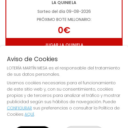
LA QUINIELA
Sorteo del día 09-08-2026
PRÓXIMO BOTE MILLONARIO:
0€
JUGAR LA QUINIELA
Aviso de Cookies
LOTERÍA MARTÍN MESA es el responsable del tratamiento
de sus datos personales.
Usamos cookies necesarias para el funcionamiento
de este sitio web y, con su consentimiento, cookies
Imagen anterior
Imag
propias y de terceros para analizar el tráfico y mostrar
publicidad según sus hábitos de navegación. Puede
CONFIGURAR
sus preferencias o consultar la Política de
LOTERÍA MARTÍN MESA
Cookies
AQUÍ
.
¿Quiénes somos?
Comprar lotería