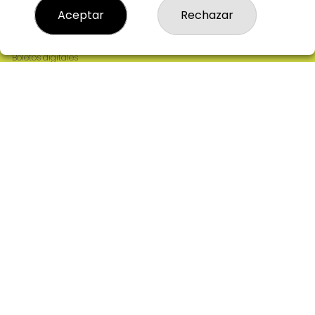
Resultados
Aceptar
Rechazar
Contacto
Empresas
Comprar en SELAE
Boletos digitales
Acceso
Registro
REDES SOCIALES
CONTACTO
ADMINISTRACION DE LOTERIAS: 2-CIUDAD RODRIGO -
RECEPTOR OFICIAL: 64380
923482019
web@admon2martinmesa.es
CARDENAL TAVERA, 5
Ciudad Rodrigo, 37500
(Salamanca) España