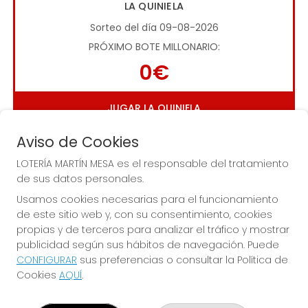
LA QUINIELA
Sorteo del día 09-08-2026
PRÓXIMO BOTE MILLONARIO:
0€
JUGAR LA QUINIELA
Aviso de Cookies
LOTERÍA MARTÍN MESA es el responsable del tratamiento
de sus datos personales.
Usamos cookies necesarias para el funcionamiento
de este sitio web y, con su consentimiento, cookies
Imagen anterior
Imag
propias y de terceros para analizar el tráfico y mostrar
publicidad según sus hábitos de navegación. Puede
CONFIGURAR
sus preferencias o consultar la Política de
LOTERÍA MARTÍN MESA
Cookies
AQUÍ
.
¿Quiénes somos?
Comprar lotería