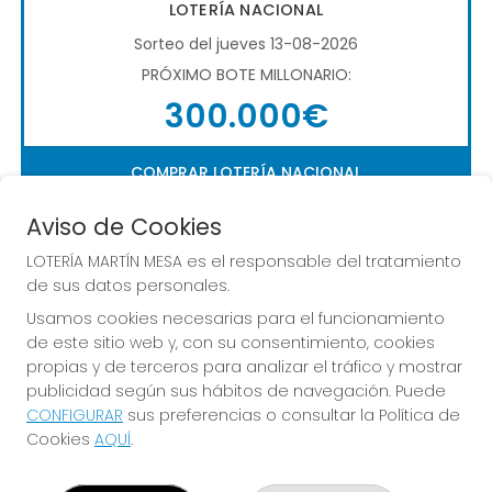
LOTERÍA NACIONAL
Sorteo del jueves 13-08-2026
PRÓXIMO BOTE MILLONARIO:
300.000€
COMPRAR LOTERÍA NACIONAL
Aviso de Cookies
LOTERÍA MARTÍN MESA es el responsable del tratamiento
de sus datos personales.
Usamos cookies necesarias para el funcionamiento
de este sitio web y, con su consentimiento, cookies
Imagen anterior
Imag
propias y de terceros para analizar el tráfico y mostrar
publicidad según sus hábitos de navegación. Puede
CONFIGURAR
sus preferencias o consultar la Política de
LOTERÍA MARTÍN MESA
Cookies
AQUÍ
.
¿Quiénes somos?
Comprar lotería