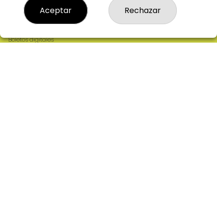
Resultados
Aceptar
Rechazar
Contacto
Empresas
Comprar en SELAE
Boletos digitales
Acceso
Registro
REDES SOCIALES
CONTACTO
ADMINISTRACION DE LOTERIAS: 2-CIUDAD RODRIGO -
RECEPTOR OFICIAL: 64380
923482019
web@admon2martinmesa.es
CARDENAL TAVERA, 5
Ciudad Rodrigo, 37500
(Salamanca) España