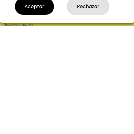
Resultados
Aceptar
Rechazar
Contacto
Empresas
Comprar en SELAE
Boletos digitales
Acceso
Registro
REDES SOCIALES
CONTACTO
ADMINISTRACION DE LOTERIAS: 2-CIUDAD RODRIGO -
RECEPTOR OFICIAL: 64380
923482019
web@admon2martinmesa.es
CARDENAL TAVERA, 5
Ciudad Rodrigo, 37500
(Salamanca) España