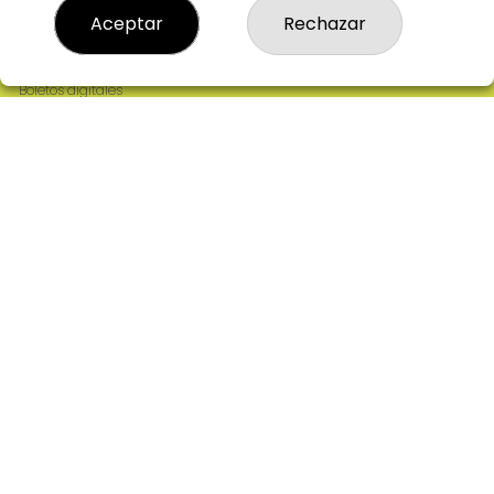
Resultados
Aceptar
Rechazar
Contacto
Empresas
Comprar en SELAE
Boletos digitales
Acceso
Registro
REDES SOCIALES
CONTACTO
ADMINISTRACION DE LOTERIAS: 2-CIUDAD RODRIGO -
RECEPTOR OFICIAL: 64380
923482019
web@admon2martinmesa.es
CARDENAL TAVERA, 5
Ciudad Rodrigo, 37500
(Salamanca) España