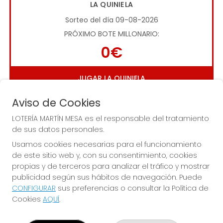
LA QUINIELA
Sorteo del día 09-08-2026
PRÓXIMO BOTE MILLONARIO:
0€
JUGAR LA QUINIELA
Aviso de Cookies
LOTERÍA MARTÍN MESA es el responsable del tratamiento
de sus datos personales.
Usamos cookies necesarias para el funcionamiento
de este sitio web y, con su consentimiento, cookies
Imagen anterior
Imag
propias y de terceros para analizar el tráfico y mostrar
publicidad según sus hábitos de navegación. Puede
CONFIGURAR
sus preferencias o consultar la Política de
LOTERÍA MARTÍN MESA
Cookies
AQUÍ
.
¿Quiénes somos?
Comprar lotería