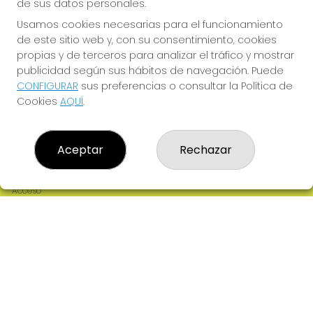
de sus datos personales.
Usamos cookies necesarias para el funcionamiento
Imagen anterior
Imag
de este sitio web y, con su consentimiento, cookies
propias y de terceros para analizar el tráfico y mostrar
publicidad según sus hábitos de navegación. Puede
LOTERÍA MARTÍN MESA
CONFIGURAR
sus preferencias o consultar la Política de
¿Quiénes somos?
Cookies
AQUÍ
.
Comprar lotería
Resultados
Contacto
Aceptar
Rechazar
Empresas
Comprar en SELAE
Boletos digitales
Acceso
Registro
REDES SOCIALES
CONTACTO