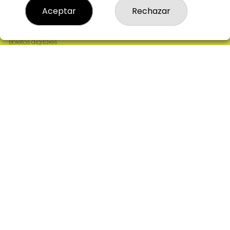
Resultados
Aceptar
Rechazar
Contacto
Empresas
Comprar en SELAE
Boletos digitales
Acceso
Registro
REDES SOCIALES
CONTACTO
ADMINISTRACION DE LOTERIAS: 2-CIUDAD RODRIGO -
RECEPTOR OFICIAL: 64380
923482019
web@admon2martinmesa.es
CARDENAL TAVERA, 5
Ciudad Rodrigo, 37500
(Salamanca) España