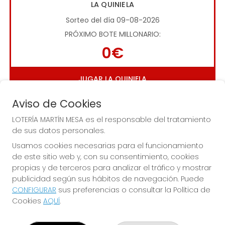
LA QUINIELA
Sorteo del día 09-08-2026
PRÓXIMO BOTE MILLONARIO:
0€
JUGAR LA QUINIELA
Aviso de Cookies
LOTERÍA MARTÍN MESA es el responsable del tratamiento
de sus datos personales.
Usamos cookies necesarias para el funcionamiento
de este sitio web y, con su consentimiento, cookies
Imagen anterior
Imag
propias y de terceros para analizar el tráfico y mostrar
publicidad según sus hábitos de navegación. Puede
CONFIGURAR
sus preferencias o consultar la Política de
LOTERÍA MARTÍN MESA
Cookies
AQUÍ
.
¿Quiénes somos?
Comprar lotería