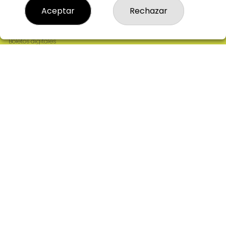
Resultados
Aceptar
Rechazar
Contacto
Empresas
Comprar en SELAE
Boletos digitales
Acceso
Registro
REDES SOCIALES
CONTACTO
ADMINISTRACION DE LOTERIAS: 2-CIUDAD RODRIGO -
RECEPTOR OFICIAL: 64380
923482019
web@admon2martinmesa.es
CARDENAL TAVERA, 5
Ciudad Rodrigo, 37500
(Salamanca) España