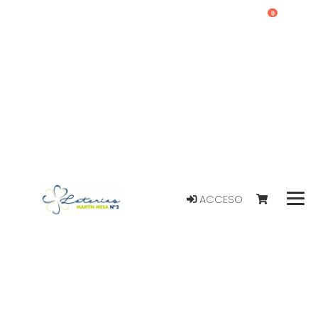
0
ACCESO