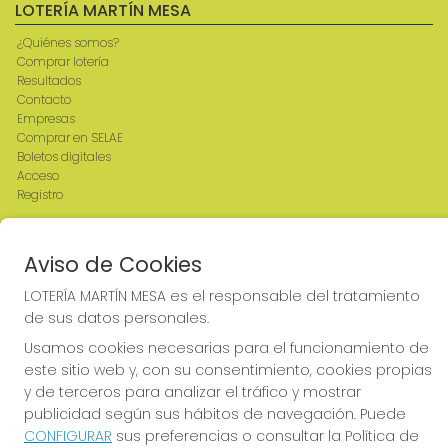
LOTERÍA MARTÍN MESA
¿Quiénes somos?
Comprar lotería
Resultados
Contacto
Empresas
Comprar en SELAE
Boletos digitales
Acceso
Registro
REDES SOCIALES
Aviso de Cookies
LOTERÍA MARTÍN MESA es el responsable del tratamiento
de sus datos personales.
CONTACTO
Usamos cookies necesarias para el funcionamiento de
ADMINISTRACION DE LOTERIAS: 2-CIUDAD RODRIGO -
este sitio web y, con su consentimiento, cookies propias
RECEPTOR OFICIAL: 64380
y de terceros para analizar el tráfico y mostrar
923482019
publicidad según sus hábitos de navegación. Puede
web@admon2martinmesa.es
CONFIGURAR
sus preferencias o consultar la Política de
CARDENAL TAVERA, 5