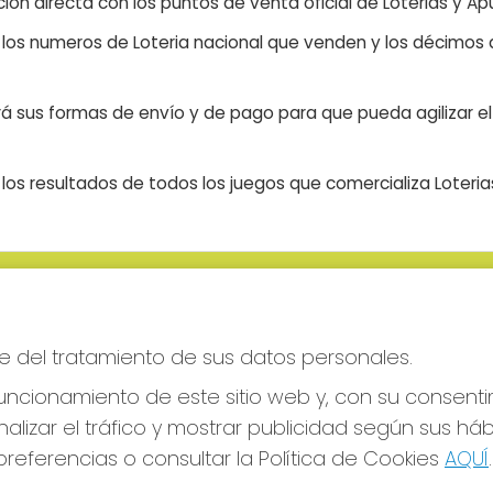
ón directa con los puntos de venta oficial de Loterias y Apu
n los numeros de Loteria nacional que venden y los décimos d
á sus formas de envío y de pago para que pueda agilizar el 
os resultados de todos los juegos que comercializa Loteri
S SOCIALES
CONTACTO
ADMINISTRACION DE LOTERIAS
e del tratamiento de sus datos personales.
CIUDAD RODRIGO - RECEPTO
OFICIAL: 64380
ncionamiento de este sitio web y, con su consenti
923482019
alizar el tráfico y mostrar publicidad según sus há
web@admon2martinmesa.es
referencias o consultar la Política de Cookies
AQUÍ
.
CARDENAL TAVERA, 5
Ciudad Rodrigo, 37500