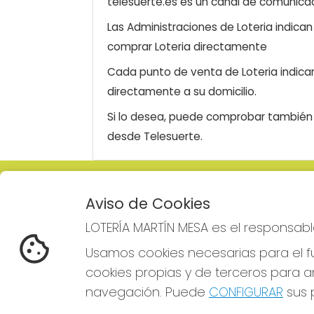
telesuerte.es es un canal de comunicaci
Las Administraciones de Loteria indica
comprar Loteria directamente
Cada punto de venta de Loteria indicar
directamente a su domicilio.
Si lo desea, puede comprobar también l
desde Telesuerte.
LOTERÍA MARTÍN MESA
REDE
Aviso de Cookies
¿Quiénes somos?
LOTERÍA MARTÍN MESA es el responsabl
Comprar lotería
Resultados
Usamos cookies necesarias para el fu
Contacto
cookies propias y de terceros para an
Empresas
Comprar en SELAE
navegación. Puede
CONFIGURAR
sus p
Boletos digitales