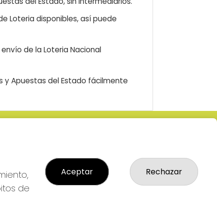
estas del Estado, sin intermediarios.
e Loteria disponibles, así puede
envío de la Loteria Nacional
as y Apuestas del Estado fácilmente
LEGAL
: 2-
Aviso Legal
R
Política de Privacidad
Aceptar
Rechazar
Política de Cookies
miento,
Condiciones de Compra
bitos de
Tienda de Lotería Nacional
Pago aceptado con tarjeta