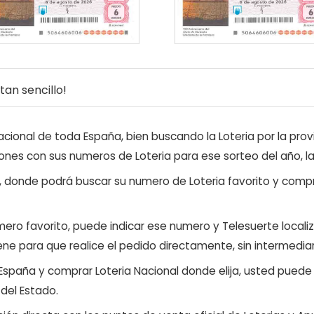
an sencillo!
ional de toda España, bien buscando la Loteria por la provi
ones con sus numeros de Loteria para ese sorteo del año, l
, donde podrá buscar su numero de Loteria favorito y compr
ero favorito, puede indicar ese numero y Telesuerte locali
ene para que realice el pedido directamente, sin intermediar
 España y comprar Loteria Nacional donde elija, usted pued
 del Estado.