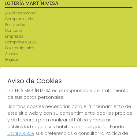
LOTERÍA MARTÍN MESA
¿Quiénes somos?
Comprar lotería
Resultados
Contacto
Empresas
Comprar en SELAE
Boletos digitales
Acceso
Registro
REDES SOCIALES
Aviso de Cookies
LOTERÍA MARTÍN MESA es el responsable del tratamiento
de sus datos personales.
CONTACTO
Usamos cookies necesarias para el funcionamiento de
ADMINISTRACION DE LOTERIAS: 2-CIUDAD RODRIGO -
este sitio web y, con su consentimiento, cookies propias
RECEPTOR OFICIAL: 64380
y de terceros para analizar el tráfico y mostrar
923482019
publicidad según sus hábitos de navegación. Puede
web@admon2martinmesa.es
CONFIGURAR
sus preferencias o consultar la Política de
CARDENAL TAVERA, 5