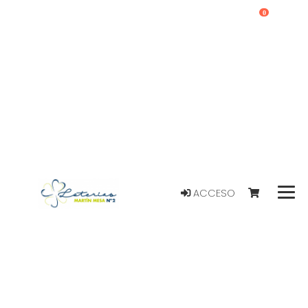
0
ACCESO