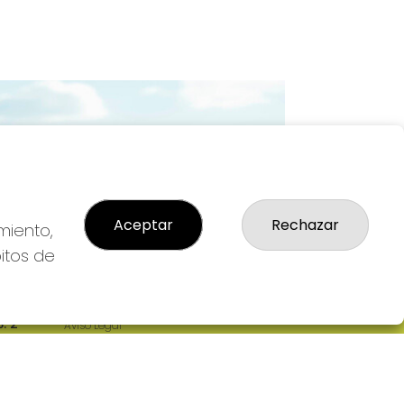
Imagen siguiente
Aceptar
Rechazar
miento,
bitos de
LEGAL
: 2-
Aviso Legal
R
Política de Privacidad
Política de Cookies
Condiciones de Compra
Tienda de Lotería Nacional