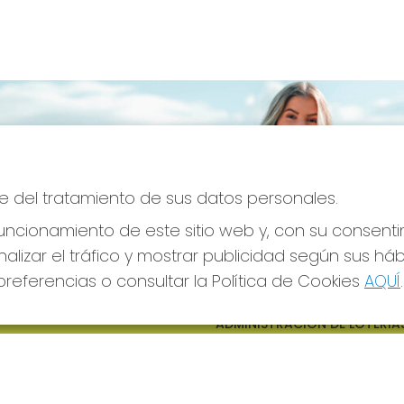
e del tratamiento de sus datos personales.
ncionamiento de este sitio web y, con su consenti
alizar el tráfico y mostrar publicidad según sus há
referencias o consultar la Política de Cookies
AQUÍ
.
S SOCIALES
CONTACTO
ADMINISTRACION DE LOTERIAS
CIUDAD RODRIGO - RECEPTO
OFICIAL: 64380
923482019
web@admon2martinmesa.es