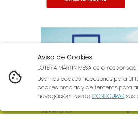
Aviso de Cookies
Imagen anterior
LOTERÍA MARTÍN MESA es el responsabl
Usamos cookies necesarias para el fu
cookies propias y de terceros para an
navegación. Puede
CONFIGURAR
sus p
LOTERÍA MARTÍN MESA
REDE
¿Quiénes somos?
Comprar lotería
Resultados
Contacto
Empresas