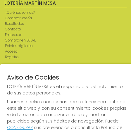
LOTERÍA MARTÍN MESA
¿Quiénes somos?
Comprar lotería
Resultados
Contacto
Empresas
Comprar en SELAE
Boletos digitales
Acceso
Registro
REDES SOCIALES
Aviso de Cookies
LOTERÍA MARTÍN MESA es el responsable del tratamiento
de sus datos personales.
CONTACTO
Usamos cookies necesarias para el funcionamiento de
ADMINISTRACION DE LOTERIAS: 2-CIUDAD RODRIGO -
este sitio web y, con su consentimiento, cookies propias
RECEPTOR OFICIAL: 64380
y de terceros para analizar el tráfico y mostrar
923482019
publicidad según sus hábitos de navegación. Puede
web@admon2martinmesa.es
CONFIGURAR
sus preferencias o consultar la Política de
CARDENAL TAVERA, 5