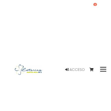
0
ACCESO