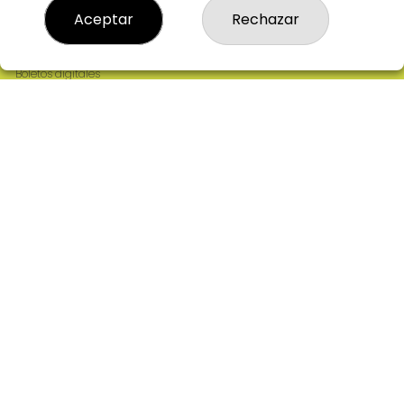
Resultados
Aceptar
Rechazar
Contacto
Empresas
Comprar en SELAE
Boletos digitales
Acceso
Registro
REDES SOCIALES
CONTACTO
ADMINISTRACION DE LOTERIAS: 2-CIUDAD RODRIGO -
RECEPTOR OFICIAL: 64380
923482019
web@admon2martinmesa.es
CARDENAL TAVERA, 5
Ciudad Rodrigo, 37500
(Salamanca) España