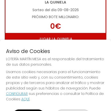
LA QUINIELA
Sorteo del día 09-08-2026
PRÓXIMO BOTE MILLONARIO:
0€
JUGAR LA QUINIELA
Aviso de Cookies
LOTERÍA MARTÍN MESA es el responsable del tratamiento
de sus datos personales.
Usamos cookies necesarias para el funcionamiento
de este sitio web y, con su consentimiento, cookies
Imagen anterior
Imag
propias y de terceros para analizar el tráfico y mostrar
publicidad según sus hábitos de navegación. Puede
CONFIGURAR
sus preferencias o consultar la Política de
LOTERÍA MARTÍN MESA
Cookies
AQUÍ
.
¿Quiénes somos?
Comprar lotería