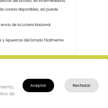
estas del Estado, sin intermediarios.
e Loteria disponibles, así puede
envío de la Loteria Nacional
as y Apuestas del Estado fácilmente
LEGAL
: 2-
Aviso Legal
R
Política de Privacidad
Aceptar
Rechazar
Política de Cookies
miento,
Condiciones de Compra
bitos de
Tienda de Lotería Nacional
Pago aceptado con tarjeta