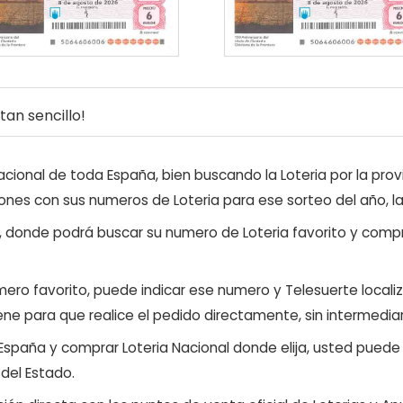
an sencillo!
ional de toda España, bien buscando la Loteria por la provi
ones con sus numeros de Loteria para ese sorteo del año, l
, donde podrá buscar su numero de Loteria favorito y compr
ero favorito, puede indicar ese numero y Telesuerte locali
ene para que realice el pedido directamente, sin intermediar
 España y comprar Loteria Nacional donde elija, usted pued
 del Estado.