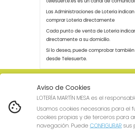
telesuerte.es es un canal de comunicaci
Las Administraciones de Loteria indica
comprar Loteria directamente
Cada punto de venta de Loteria indicar
directamente a su domicilio.
Si lo desea, puede comprobar también l
desde Telesuerte.
LOTERÍA MARTÍN MESA
REDE
Aviso de Cookies
¿Quiénes somos?
LOTERÍA MARTÍN MESA es el responsabl
Comprar lotería
Resultados
Usamos cookies necesarias para el fu
Contacto
cookies propias y de terceros para an
Empresas
Comprar en SELAE
navegación. Puede
CONFIGURAR
sus p
Boletos digitales