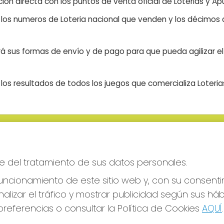
ón directa con los puntos de venta oficial de Loterias y Apu
n los numeros de Loteria nacional que venden y los décimos d
á sus formas de envío y de pago para que pueda agilizar el 
os resultados de todos los juegos que comercializa Loteri
S SOCIALES
CONTACTO
ADMINISTRACION DE LOTERIAS
e del tratamiento de sus datos personales.
CIUDAD RODRIGO - RECEPTO
OFICIAL: 64380
ncionamiento de este sitio web y, con su consenti
923482019
alizar el tráfico y mostrar publicidad según sus há
web@admon2martinmesa.es
referencias o consultar la Política de Cookies
AQUÍ
.
CARDENAL TAVERA, 5
Ciudad Rodrigo, 37500