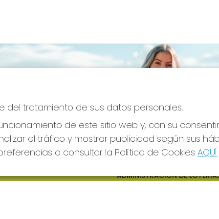
e del tratamiento de sus datos personales.
ncionamiento de este sitio web y, con su consenti
alizar el tráfico y mostrar publicidad según sus há
referencias o consultar la Política de Cookies
AQUÍ
.
S SOCIALES
CONTACTO
ADMINISTRACION DE LOTERIAS
CIUDAD RODRIGO - RECEPTO
OFICIAL: 64380
923482019
web@admon2martinmesa.es