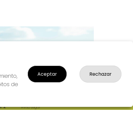
Imagen siguiente
Aceptar
Rechazar
miento,
bitos de
LEGAL
: 2-
Aviso Legal
R
Política de Privacidad
Política de Cookies
Condiciones de Compra
Tienda de Lotería Nacional