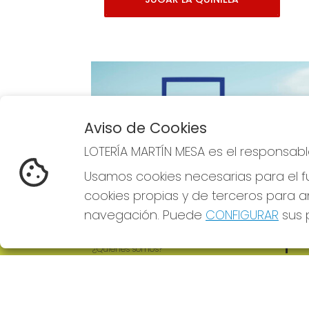
Aviso de Cookies
Imagen anterior
LOTERÍA MARTÍN MESA es el responsabl
Usamos cookies necesarias para el fu
cookies propias y de terceros para an
navegación. Puede
CONFIGURAR
sus p
LOTERÍA MARTÍN MESA
REDE
¿Quiénes somos?
Comprar lotería
Resultados
Contacto
Empresas