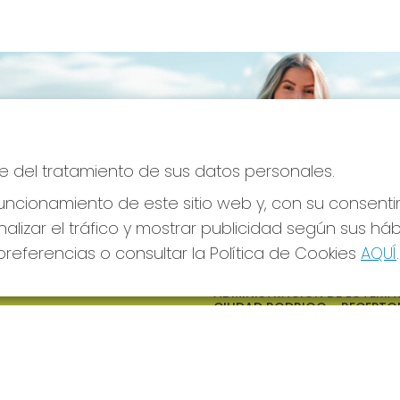
e del tratamiento de sus datos personales.
ncionamiento de este sitio web y, con su consenti
alizar el tráfico y mostrar publicidad según sus há
referencias o consultar la Política de Cookies
AQUÍ
.
S SOCIALES
CONTACTO
ADMINISTRACION DE LOTERIAS
CIUDAD RODRIGO - RECEPTO
OFICIAL: 64380
923482019
web@admon2martinmesa.es
CARDENAL TAVERA, 5