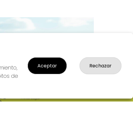
Imagen siguiente
Aceptar
Rechazar
miento,
bitos de
LEGAL
: 2-
Aviso Legal
R
Política de Privacidad
Política de Cookies
Condiciones de Compra
Tienda de Lotería Nacional
Pago aceptado con tarjeta