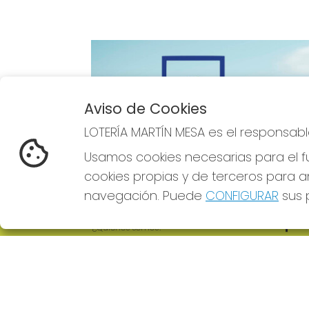
Aviso de Cookies
Imagen anterior
LOTERÍA MARTÍN MESA es el responsabl
Usamos cookies necesarias para el fu
cookies propias y de terceros para an
navegación. Puede
CONFIGURAR
sus p
LOTERÍA MARTÍN MESA
REDE
¿Quiénes somos?
Comprar lotería
Resultados
Contacto
Empresas
Comprar en SELAE
Boletos digitales