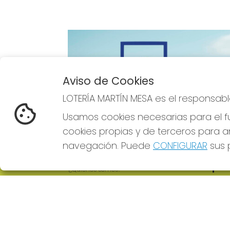
Aviso de Cookies
Imagen anterior
LOTERÍA MARTÍN MESA es el responsabl
Usamos cookies necesarias para el fu
cookies propias y de terceros para an
navegación. Puede
CONFIGURAR
sus p
LOTERÍA MARTÍN MESA
REDE
¿Quiénes somos?
Comprar lotería
Resultados
Contacto
Empresas
Comprar en SELAE
Boletos digitales