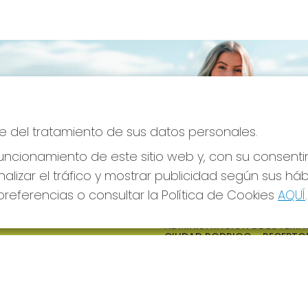
e del tratamiento de sus datos personales.
ncionamiento de este sitio web y, con su consenti
alizar el tráfico y mostrar publicidad según sus há
referencias o consultar la Política de Cookies
AQUÍ
.
S SOCIALES
CONTACTO
ADMINISTRACION DE LOTERIAS
CIUDAD RODRIGO - RECEPTO
OFICIAL: 64380
923482019
web@admon2martinmesa.es
CARDENAL TAVERA, 5