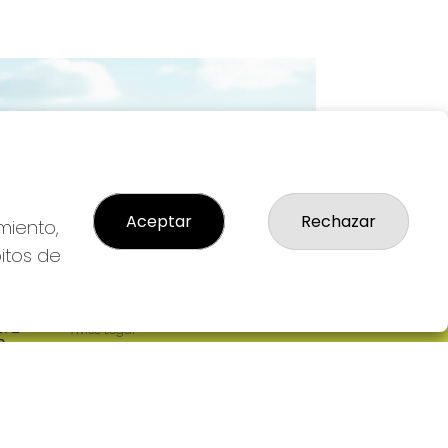
Imagen siguiente
Aceptar
Rechazar
miento,
bitos de
LEGAL
: 2-
Aviso Legal
R
Política de Privacidad
Política de Cookies
Condiciones de Compra
Tienda de Lotería Nacional
Pago aceptado con tarjeta