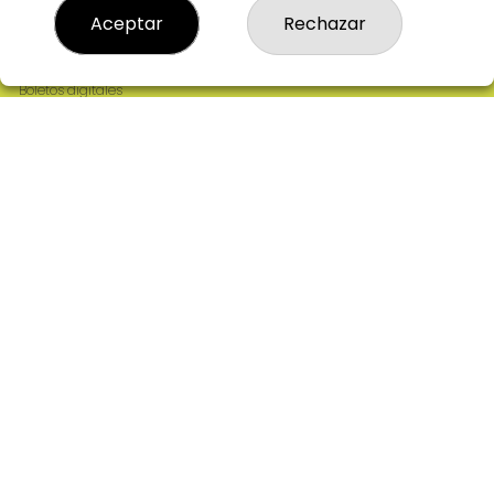
Resultados
Aceptar
Rechazar
Contacto
Empresas
Comprar en SELAE
Boletos digitales
Acceso
Registro
REDES SOCIALES
CONTACTO
ADMINISTRACION DE LOTERIAS: 2-CIUDAD RODRIGO -
RECEPTOR OFICIAL: 64380
923482019
web@admon2martinmesa.es
CARDENAL TAVERA, 5
Ciudad Rodrigo, 37500
(Salamanca) España