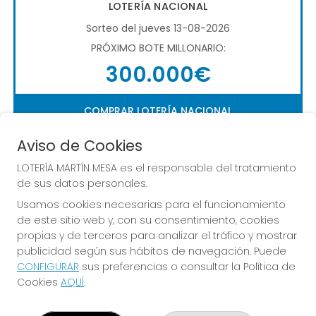
LOTERÍA NACIONAL
Sorteo del jueves 13-08-2026
PRÓXIMO BOTE MILLONARIO:
300.000€
COMPRAR LOTERÍA NACIONAL
Aviso de Cookies
LOTERÍA MARTÍN MESA es el responsable del tratamiento
de sus datos personales.
Usamos cookies necesarias para el funcionamiento
de este sitio web y, con su consentimiento, cookies
Imagen anterior
Imag
propias y de terceros para analizar el tráfico y mostrar
publicidad según sus hábitos de navegación. Puede
CONFIGURAR
sus preferencias o consultar la Política de
LOTERÍA MARTÍN MESA
Cookies
AQUÍ
.
¿Quiénes somos?
Comprar lotería