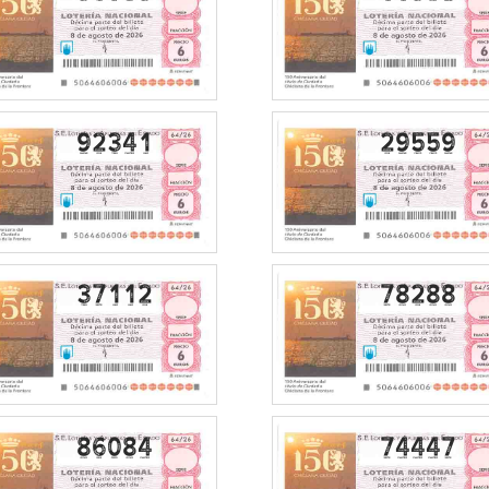
92341
29559
37112
78288
86084
74447