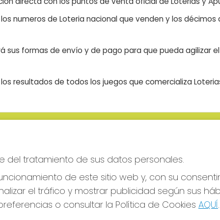
ón directa con los puntos de venta oficial de Loterias y Apu
n los numeros de Loteria nacional que venden y los décimos d
á sus formas de envío y de pago para que pueda agilizar el 
os resultados de todos los juegos que comercializa Loteri
S SOCIALES
CONTACTO
ADMINISTRACION DE LOTERIAS
e del tratamiento de sus datos personales.
CIUDAD RODRIGO - RECEPTO
OFICIAL: 64380
ncionamiento de este sitio web y, con su consenti
923482019
alizar el tráfico y mostrar publicidad según sus há
web@admon2martinmesa.es
referencias o consultar la Política de Cookies
AQUÍ
.
CARDENAL TAVERA, 5
Ciudad Rodrigo, 37500