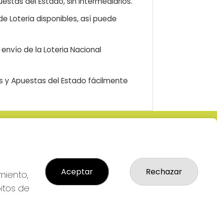
estas del Estado, sin intermediarios.
e Loteria disponibles, así puede
envío de la Loteria Nacional
as y Apuestas del Estado fácilmente
LEGAL
: 2-
Aviso Legal
R
Política de Privacidad
Aceptar
Rechazar
Política de Cookies
miento,
Condiciones de Compra
bitos de
Tienda de Lotería Nacional
Pago aceptado con tarjeta