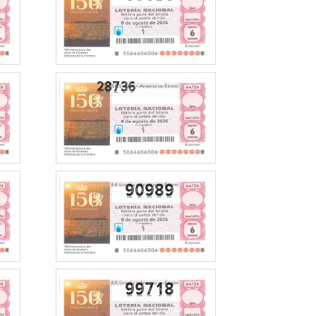
90989
99718