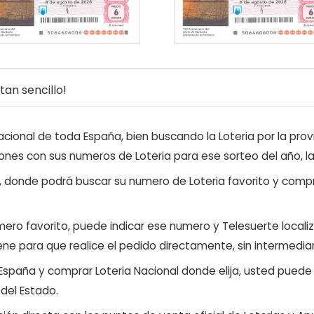
an sencillo!
ional de toda España, bien buscando la Loteria por la provi
ones con sus numeros de Loteria para ese sorteo del año, l
, donde podrá buscar su numero de Loteria favorito y compr
ero favorito, puede indicar ese numero y Telesuerte locali
ene para que realice el pedido directamente, sin intermediar
 España y comprar Loteria Nacional donde elija, usted pued
 del Estado.