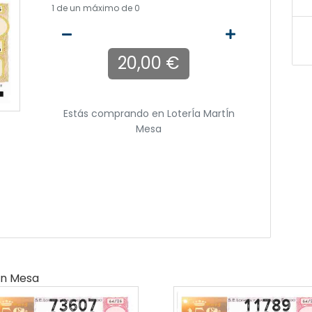
1
de un máximo de 0
20,00 €
Estás comprando en
LoterÍa MartÍn
Mesa
ín Mesa
73607
11789