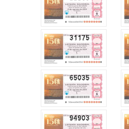
31175
65035
94903