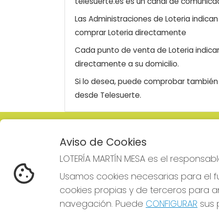
telesuerte.es es un canal de comunicaci
Las Administraciones de Loteria indica
comprar Loteria directamente
Cada punto de venta de Loteria indicar
directamente a su domicilio.
Si lo desea, puede comprobar también l
desde Telesuerte.
LOTERÍA MARTÍN MESA
REDE
Aviso de Cookies
¿Quiénes somos?
LOTERÍA MARTÍN MESA es el responsabl
Comprar lotería
Resultados
Usamos cookies necesarias para el fu
Contacto
cookies propias y de terceros para an
Empresas
Comprar en SELAE
navegación. Puede
CONFIGURAR
sus p
Boletos digitales