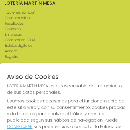
LOTERÍA MARTÍN MESA
¿Quiénes somos?
Comprar lotería
Resultados
Contacto
Empresas
Comprar en SELAE
Boletos digitales
Acceso
Registro
REDES SOCIALES
Aviso de Cookies
LOTERÍA MARTÍN MESA es el responsable del tratamiento
de sus datos personales.
CONTACTO
Usamos cookies necesarias para el funcionamiento de
ADMINISTRACION DE LOTERIAS: 2-CIUDAD RODRIGO -
este sitio web y, con su consentimiento, cookies propias
RECEPTOR OFICIAL: 64380
y de terceros para analizar el tráfico y mostrar
923482019
publicidad según sus hábitos de navegación. Puede
web@admon2martinmesa.es
CONFIGURAR
sus preferencias o consultar la Política de
CARDENAL TAVERA, 5