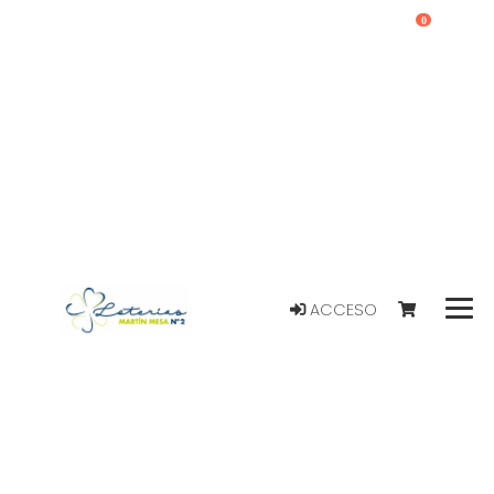
0
ACCESO