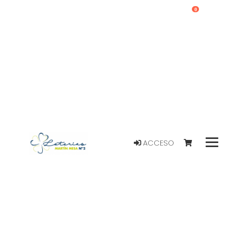
0
ACCESO