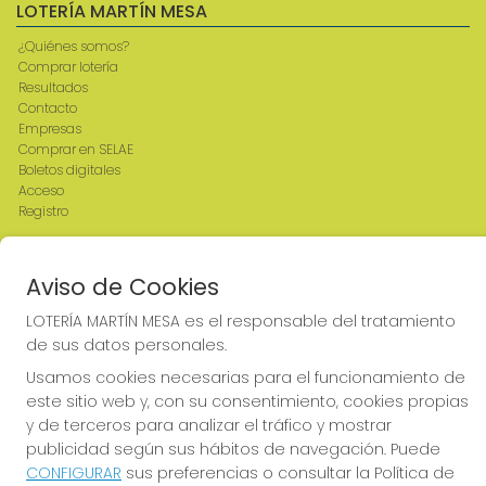
LOTERÍA MARTÍN MESA
¿Quiénes somos?
Comprar lotería
Resultados
Contacto
Empresas
Comprar en SELAE
Boletos digitales
Acceso
Registro
REDES SOCIALES
Aviso de Cookies
LOTERÍA MARTÍN MESA es el responsable del tratamiento
de sus datos personales.
CONTACTO
Usamos cookies necesarias para el funcionamiento de
ADMINISTRACION DE LOTERIAS: 2-CIUDAD RODRIGO -
este sitio web y, con su consentimiento, cookies propias
RECEPTOR OFICIAL: 64380
y de terceros para analizar el tráfico y mostrar
923482019
publicidad según sus hábitos de navegación. Puede
web@admon2martinmesa.es
CONFIGURAR
sus preferencias o consultar la Política de
CARDENAL TAVERA, 5