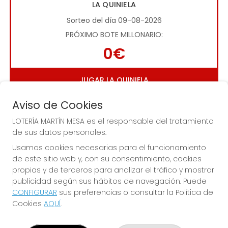
LA QUINIELA
Sorteo del día 09-08-2026
PRÓXIMO BOTE MILLONARIO:
0€
JUGAR LA QUINIELA
Aviso de Cookies
LOTERÍA MARTÍN MESA es el responsable del tratamiento
de sus datos personales.
Usamos cookies necesarias para el funcionamiento
de este sitio web y, con su consentimiento, cookies
Imagen anterior
Imag
propias y de terceros para analizar el tráfico y mostrar
publicidad según sus hábitos de navegación. Puede
CONFIGURAR
sus preferencias o consultar la Política de
LOTERÍA MARTÍN MESA
Cookies
AQUÍ
.
¿Quiénes somos?
Comprar lotería