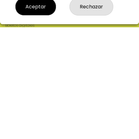
Resultados
Aceptar
Rechazar
Contacto
Empresas
Comprar en SELAE
Boletos digitales
Acceso
Registro
REDES SOCIALES
CONTACTO
ADMINISTRACION DE LOTERIAS: 2-CIUDAD RODRIGO -
RECEPTOR OFICIAL: 64380
923482019
web@admon2martinmesa.es
CARDENAL TAVERA, 5
Ciudad Rodrigo, 37500
(Salamanca) España