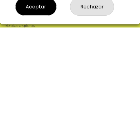
Resultados
Aceptar
Rechazar
Contacto
Empresas
Comprar en SELAE
Boletos digitales
Acceso
Registro
REDES SOCIALES
CONTACTO
ADMINISTRACION DE LOTERIAS: 2-CIUDAD RODRIGO -
RECEPTOR OFICIAL: 64380
923482019
web@admon2martinmesa.es
CARDENAL TAVERA, 5
Ciudad Rodrigo, 37500
(Salamanca) España