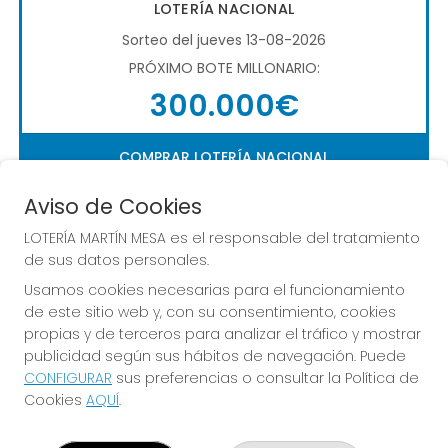
LOTERÍA NACIONAL
Sorteo del jueves 13-08-2026
PRÓXIMO BOTE MILLONARIO:
300.000€
COMPRAR LOTERÍA NACIONAL
Aviso de Cookies
LOTERÍA MARTÍN MESA es el responsable del tratamiento
de sus datos personales.
Usamos cookies necesarias para el funcionamiento
de este sitio web y, con su consentimiento, cookies
Imagen anterior
Imag
propias y de terceros para analizar el tráfico y mostrar
publicidad según sus hábitos de navegación. Puede
CONFIGURAR
sus preferencias o consultar la Política de
LOTERÍA MARTÍN MESA
Cookies
AQUÍ
.
¿Quiénes somos?
Comprar lotería