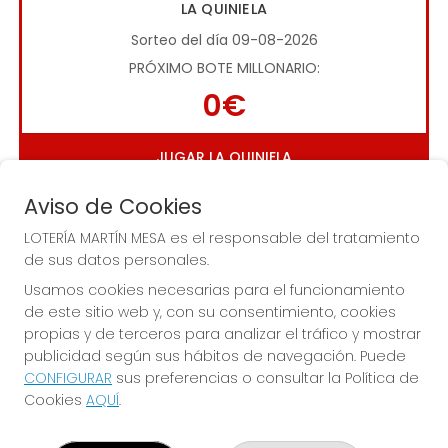
LA QUINIELA
Sorteo del día 09-08-2026
PRÓXIMO BOTE MILLONARIO:
0€
JUGAR LA QUINIELA
Aviso de Cookies
LOTERÍA MARTÍN MESA es el responsable del tratamiento
de sus datos personales.
Usamos cookies necesarias para el funcionamiento
de este sitio web y, con su consentimiento, cookies
Imagen anterior
Imag
propias y de terceros para analizar el tráfico y mostrar
publicidad según sus hábitos de navegación. Puede
CONFIGURAR
sus preferencias o consultar la Política de
LOTERÍA MARTÍN MESA
Cookies
AQUÍ
.
¿Quiénes somos?
Comprar lotería