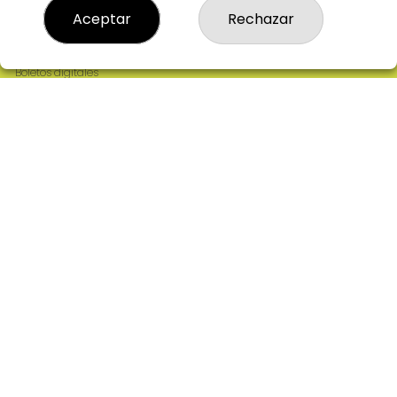
Resultados
Aceptar
Rechazar
Contacto
Empresas
Comprar en SELAE
Boletos digitales
Acceso
Registro
REDES SOCIALES
CONTACTO
ADMINISTRACION DE LOTERIAS: 2-CIUDAD RODRIGO -
RECEPTOR OFICIAL: 64380
923482019
web@admon2martinmesa.es
CARDENAL TAVERA, 5
Ciudad Rodrigo, 37500
(Salamanca) España