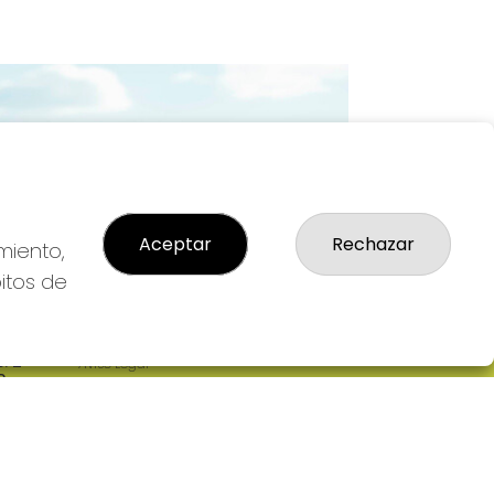
Imagen siguiente
Aceptar
Rechazar
miento,
bitos de
LEGAL
: 2-
Aviso Legal
R
Política de Privacidad
Política de Cookies
Condiciones de Compra
Tienda de Lotería Nacional
Pago aceptado con tarjeta