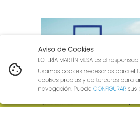
Aviso de Cookies
Imagen anterior
LOTERÍA MARTÍN MESA es el responsabl
Usamos cookies necesarias para el fu
cookies propias y de terceros para an
navegación. Puede
CONFIGURAR
sus p
LOTERÍA MARTÍN MESA
REDE
¿Quiénes somos?
Comprar lotería
Resultados
Contacto
Empresas
Comprar en SELAE
Boletos digitales