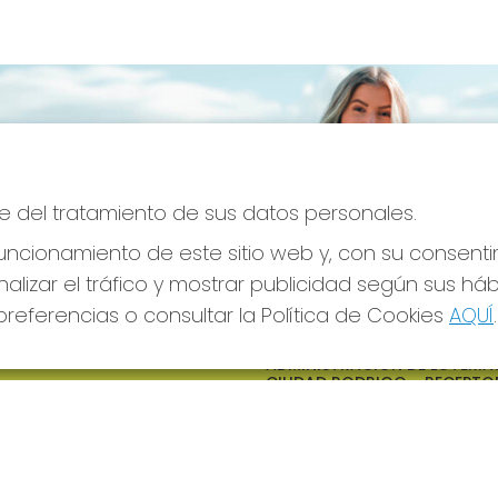
e del tratamiento de sus datos personales.
ncionamiento de este sitio web y, con su consenti
alizar el tráfico y mostrar publicidad según sus há
referencias o consultar la Política de Cookies
AQUÍ
.
S SOCIALES
CONTACTO
ADMINISTRACION DE LOTERIAS
CIUDAD RODRIGO - RECEPTO
OFICIAL: 64380
923482019
web@admon2martinmesa.es
CARDENAL TAVERA, 5