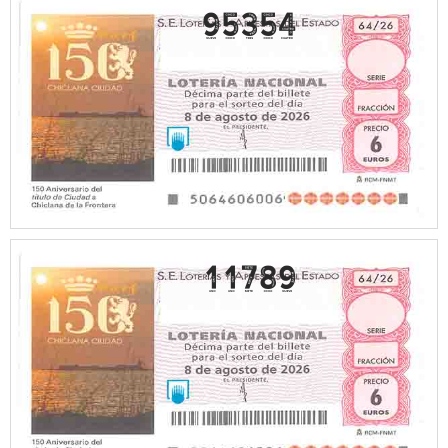
95354
11789