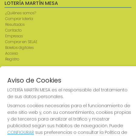
LOTERÍA MARTÍN MESA
¿Quiénes somos?
Comprar lotería
Resultados
Contacto
Empresas
Comprar en SELAE
Boletos digitales
Acceso
Registro
REDES SOCIALES
Aviso de Cookies
LOTERÍA MARTÍN MESA es el responsable del tratamiento
de sus datos personales.
CONTACTO
Usamos cookies necesarias para el funcionamiento de
ADMINISTRACION DE LOTERIAS: 2-CIUDAD RODRIGO -
este sitio web y, con su consentimiento, cookies propias
RECEPTOR OFICIAL: 64380
y de terceros para analizar el tráfico y mostrar
923482019
publicidad según sus hábitos de navegación. Puede
web@admon2martinmesa.es
CONFIGURAR
sus preferencias o consultar la Política de
CARDENAL TAVERA, 5