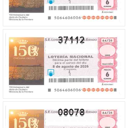
37112
08078