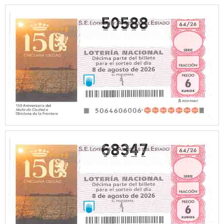
50588
68347