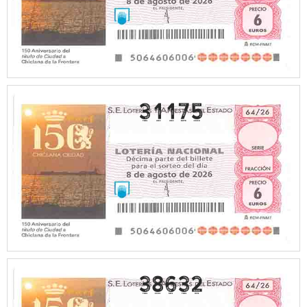
31175
38632