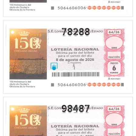
78288
98487