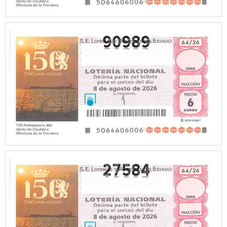
90989
27584