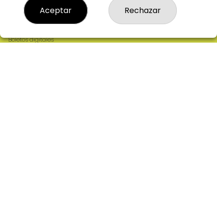
Resultados
Aceptar
Rechazar
Contacto
Empresas
Comprar en SELAE
Boletos digitales
Acceso
Registro
REDES SOCIALES
CONTACTO
ADMINISTRACION DE LOTERIAS: 2-CIUDAD RODRIGO -
RECEPTOR OFICIAL: 64380
923482019
web@admon2martinmesa.es
CARDENAL TAVERA, 5
Ciudad Rodrigo, 37500
(Salamanca) España