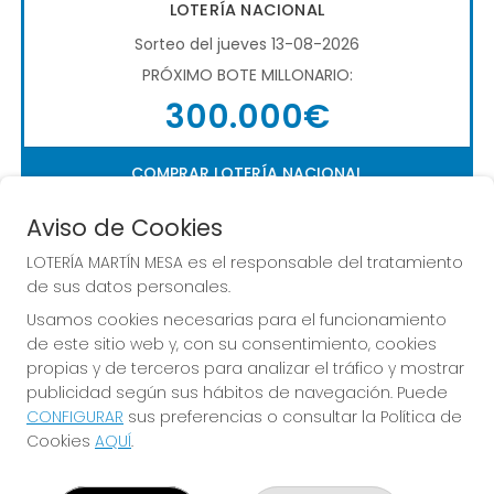
LOTERÍA NACIONAL
Sorteo del jueves 13-08-2026
PRÓXIMO BOTE MILLONARIO:
300.000€
COMPRAR LOTERÍA NACIONAL
Aviso de Cookies
LOTERÍA MARTÍN MESA es el responsable del tratamiento
de sus datos personales.
Usamos cookies necesarias para el funcionamiento
de este sitio web y, con su consentimiento, cookies
Imagen anterior
Imag
propias y de terceros para analizar el tráfico y mostrar
publicidad según sus hábitos de navegación. Puede
CONFIGURAR
sus preferencias o consultar la Política de
LOTERÍA MARTÍN MESA
Cookies
AQUÍ
.
¿Quiénes somos?
Comprar lotería