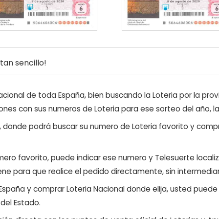
an sencillo!
ional de toda España, bien buscando la Loteria por la provi
ones con sus numeros de Loteria para ese sorteo del año, l
, donde podrá buscar su numero de Loteria favorito y compr
ero favorito, puede indicar ese numero y Telesuerte locali
ene para que realice el pedido directamente, sin intermediar
 España y comprar Loteria Nacional donde elija, usted pued
 del Estado.