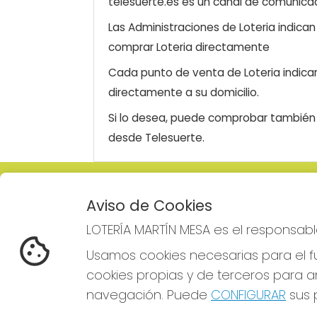
telesuerte.es es un canal de comunicaci
Las Administraciones de Loteria indica
comprar Loteria directamente
Cada punto de venta de Loteria indicar
directamente a su domicilio.
Si lo desea, puede comprobar también l
desde Telesuerte.
LOTERÍA MARTÍN MESA
REDE
Aviso de Cookies
¿Quiénes somos?
LOTERÍA MARTÍN MESA es el responsabl
Comprar lotería
Resultados
Usamos cookies necesarias para el fu
Contacto
cookies propias y de terceros para an
Empresas
Comprar en SELAE
navegación. Puede
CONFIGURAR
sus p
Boletos digitales