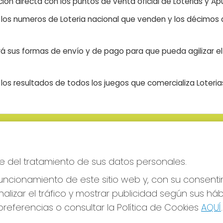
ón directa con los puntos de venta oficial de Loterias y Apu
n los numeros de Loteria nacional que venden y los décimos d
á sus formas de envío y de pago para que pueda agilizar el 
os resultados de todos los juegos que comercializa Loteri
S SOCIALES
CONTACTO
ADMINISTRACION DE LOTERIAS
e del tratamiento de sus datos personales.
CIUDAD RODRIGO - RECEPTO
OFICIAL: 64380
ncionamiento de este sitio web y, con su consenti
923482019
alizar el tráfico y mostrar publicidad según sus há
web@admon2martinmesa.es
referencias o consultar la Política de Cookies
AQUÍ
.
CARDENAL TAVERA, 5
Ciudad Rodrigo, 37500