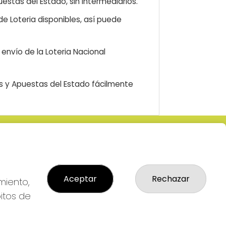
estas del Estado, sin intermediarios.
e Loteria disponibles, así puede
envío de la Loteria Nacional
as y Apuestas del Estado fácilmente
LEGAL
: 2-
Aviso Legal
R
Política de Privacidad
Aceptar
Rechazar
Política de Cookies
miento,
Condiciones de Compra
bitos de
Tienda de Lotería Nacional
Pago aceptado con tarjeta