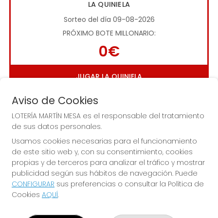
LA QUINIELA
Sorteo del día 09-08-2026
PRÓXIMO BOTE MILLONARIO:
0€
JUGAR LA QUINIELA
Aviso de Cookies
LOTERÍA MARTÍN MESA es el responsable del tratamiento
de sus datos personales.
Usamos cookies necesarias para el funcionamiento
de este sitio web y, con su consentimiento, cookies
Imagen anterior
Imag
propias y de terceros para analizar el tráfico y mostrar
publicidad según sus hábitos de navegación. Puede
CONFIGURAR
sus preferencias o consultar la Política de
LOTERÍA MARTÍN MESA
Cookies
AQUÍ
.
¿Quiénes somos?
Comprar lotería