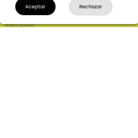
Resultados
Aceptar
Rechazar
Contacto
Empresas
Comprar en SELAE
Boletos digitales
Acceso
Registro
REDES SOCIALES
CONTACTO
ADMINISTRACION DE LOTERIAS: 2-CIUDAD RODRIGO -
RECEPTOR OFICIAL: 64380
923482019
web@admon2martinmesa.es
CARDENAL TAVERA, 5
Ciudad Rodrigo, 37500
(Salamanca) España