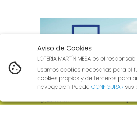
Aviso de Cookies
Imagen anterior
LOTERÍA MARTÍN MESA es el responsabl
Usamos cookies necesarias para el fu
cookies propias y de terceros para an
navegación. Puede
CONFIGURAR
sus p
LOTERÍA MARTÍN MESA
REDE
¿Quiénes somos?
Comprar lotería
Resultados
Contacto
Empresas
Comprar en SELAE
Boletos digitales