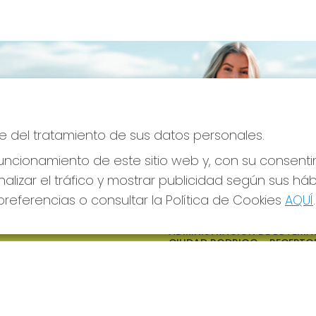
e del tratamiento de sus datos personales.
ncionamiento de este sitio web y, con su consenti
alizar el tráfico y mostrar publicidad según sus há
referencias o consultar la Política de Cookies
AQUÍ
.
S SOCIALES
CONTACTO
ADMINISTRACION DE LOTERIAS
CIUDAD RODRIGO - RECEPTO
OFICIAL: 64380
923482019
web@admon2martinmesa.es
CARDENAL TAVERA, 5