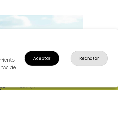
Imagen siguiente
Aceptar
Rechazar
miento,
bitos de
LEGAL
: 2-
Aviso Legal
R
Política de Privacidad
Política de Cookies
Condiciones de Compra
Tienda de Lotería Nacional
Pago aceptado con tarjeta