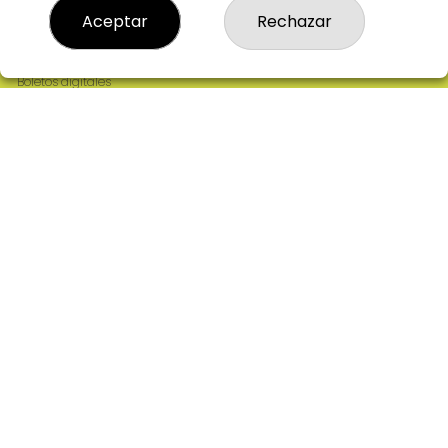
Resultados
Aceptar
Rechazar
Contacto
Empresas
Comprar en SELAE
Boletos digitales
Acceso
Registro
REDES SOCIALES
CONTACTO
ADMINISTRACION DE LOTERIAS: 2-CIUDAD RODRIGO -
RECEPTOR OFICIAL: 64380
923482019
web@admon2martinmesa.es
CARDENAL TAVERA, 5
Ciudad Rodrigo, 37500
(Salamanca) España