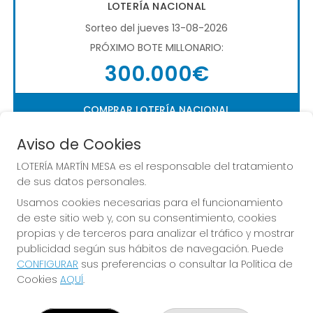
LOTERÍA NACIONAL
Sorteo del jueves 13-08-2026
PRÓXIMO BOTE MILLONARIO:
300.000€
COMPRAR LOTERÍA NACIONAL
Aviso de Cookies
LOTERÍA MARTÍN MESA es el responsable del tratamiento
de sus datos personales.
Usamos cookies necesarias para el funcionamiento
de este sitio web y, con su consentimiento, cookies
Imagen anterior
Imag
propias y de terceros para analizar el tráfico y mostrar
publicidad según sus hábitos de navegación. Puede
CONFIGURAR
sus preferencias o consultar la Política de
LOTERÍA MARTÍN MESA
Cookies
AQUÍ
.
¿Quiénes somos?
Comprar lotería