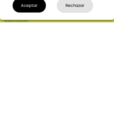
Resultados
Aceptar
Rechazar
Contacto
Empresas
Comprar en SELAE
Boletos digitales
Acceso
Registro
REDES SOCIALES
CONTACTO
ADMINISTRACION DE LOTERIAS: 2-CIUDAD RODRIGO -
RECEPTOR OFICIAL: 64380
923482019
web@admon2martinmesa.es
CARDENAL TAVERA, 5
Ciudad Rodrigo, 37500
(Salamanca) España