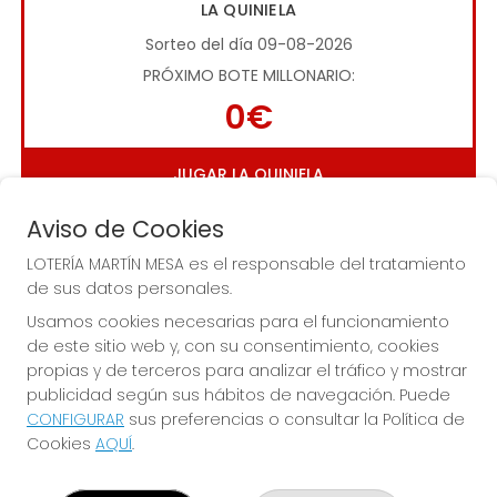
LA QUINIELA
Sorteo del día 09-08-2026
PRÓXIMO BOTE MILLONARIO:
0€
JUGAR LA QUINIELA
Aviso de Cookies
LOTERÍA MARTÍN MESA es el responsable del tratamiento
de sus datos personales.
Usamos cookies necesarias para el funcionamiento
de este sitio web y, con su consentimiento, cookies
Imagen anterior
Imag
propias y de terceros para analizar el tráfico y mostrar
publicidad según sus hábitos de navegación. Puede
CONFIGURAR
sus preferencias o consultar la Política de
LOTERÍA MARTÍN MESA
Cookies
AQUÍ
.
¿Quiénes somos?
Comprar lotería