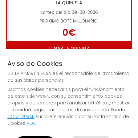
LA QUINIELA
Sorteo del día 09-08-2026
PRÓXIMO BOTE MILLONARIO:
0€
JUGAR LA QUINIELA
Aviso de Cookies
LOTERÍA MARTÍN MESA es el responsable del tratamiento
de sus datos personales.
Usamos cookies necesarias para el funcionamiento
de este sitio web y, con su consentimiento, cookies
Imagen anterior
Imag
propias y de terceros para analizar el tráfico y mostrar
publicidad según sus hábitos de navegación. Puede
CONFIGURAR
sus preferencias o consultar la Política de
LOTERÍA MARTÍN MESA
Cookies
AQUÍ
.
¿Quiénes somos?
Comprar lotería