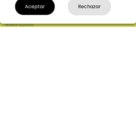
Resultados
Aceptar
Rechazar
Contacto
Empresas
Comprar en SELAE
Boletos digitales
Acceso
Registro
REDES SOCIALES
CONTACTO
ADMINISTRACION DE LOTERIAS: 2-CIUDAD RODRIGO -
RECEPTOR OFICIAL: 64380
923482019
web@admon2martinmesa.es
CARDENAL TAVERA, 5
Ciudad Rodrigo, 37500
(Salamanca) España