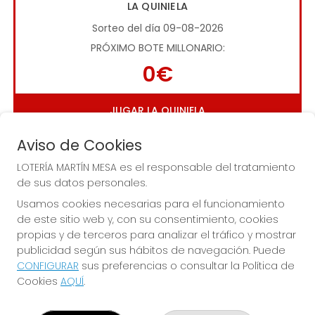
LA QUINIELA
Sorteo del día 09-08-2026
PRÓXIMO BOTE MILLONARIO:
0€
JUGAR LA QUINIELA
Aviso de Cookies
LOTERÍA MARTÍN MESA es el responsable del tratamiento
de sus datos personales.
Usamos cookies necesarias para el funcionamiento
de este sitio web y, con su consentimiento, cookies
Imagen anterior
Imag
propias y de terceros para analizar el tráfico y mostrar
publicidad según sus hábitos de navegación. Puede
CONFIGURAR
sus preferencias o consultar la Política de
LOTERÍA MARTÍN MESA
Cookies
AQUÍ
.
¿Quiénes somos?
Comprar lotería