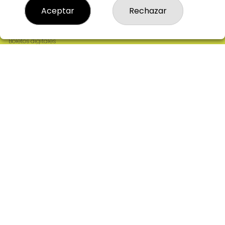
Resultados
Aceptar
Rechazar
Contacto
Empresas
Comprar en SELAE
Boletos digitales
Acceso
Registro
REDES SOCIALES
CONTACTO
ADMINISTRACION DE LOTERIAS: 2-CIUDAD RODRIGO -
RECEPTOR OFICIAL: 64380
923482019
web@admon2martinmesa.es
CARDENAL TAVERA, 5
Ciudad Rodrigo, 37500
(Salamanca) España