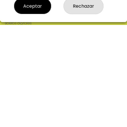
Resultados
Aceptar
Rechazar
Contacto
Empresas
Comprar en SELAE
Boletos digitales
Acceso
Registro
REDES SOCIALES
CONTACTO
ADMINISTRACION DE LOTERIAS: 2-CIUDAD RODRIGO -
RECEPTOR OFICIAL: 64380
923482019
web@admon2martinmesa.es
CARDENAL TAVERA, 5
Ciudad Rodrigo, 37500
(Salamanca) España