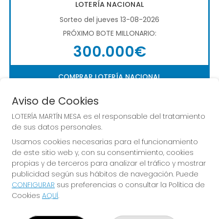
LOTERÍA NACIONAL
Sorteo del jueves 13-08-2026
PRÓXIMO BOTE MILLONARIO:
300.000€
COMPRAR LOTERÍA NACIONAL
Aviso de Cookies
LOTERÍA MARTÍN MESA es el responsable del tratamiento
de sus datos personales.
Usamos cookies necesarias para el funcionamiento
de este sitio web y, con su consentimiento, cookies
Imagen anterior
Imag
propias y de terceros para analizar el tráfico y mostrar
publicidad según sus hábitos de navegación. Puede
CONFIGURAR
sus preferencias o consultar la Política de
LOTERÍA MARTÍN MESA
Cookies
AQUÍ
.
¿Quiénes somos?
Comprar lotería