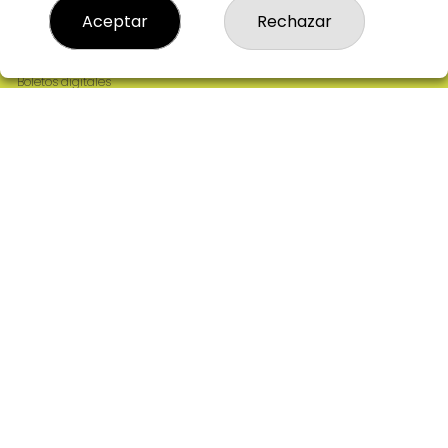
Resultados
Aceptar
Rechazar
Contacto
Empresas
Comprar en SELAE
Boletos digitales
Acceso
Registro
REDES SOCIALES
CONTACTO
ADMINISTRACION DE LOTERIAS: 2-CIUDAD RODRIGO -
RECEPTOR OFICIAL: 64380
923482019
web@admon2martinmesa.es
CARDENAL TAVERA, 5
Ciudad Rodrigo, 37500
(Salamanca) España