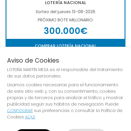
LOTERÍA NACIONAL
Sorteo del jueves 13-08-2026
PRÓXIMO BOTE MILLONARIO:
300.000€
COMPRAR LOTERÍA NACIONAL
Aviso de Cookies
LOTERÍA MARTÍN MESA es el responsable del tratamiento
de sus datos personales.
Usamos cookies necesarias para el funcionamiento
de este sitio web y, con su consentimiento, cookies
Imagen anterior
Imag
propias y de terceros para analizar el tráfico y mostrar
publicidad según sus hábitos de navegación. Puede
CONFIGURAR
sus preferencias o consultar la Política de
LOTERÍA MARTÍN MESA
Cookies
AQUÍ
.
¿Quiénes somos?
Comprar lotería