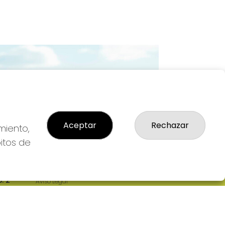
Imagen siguiente
Aceptar
Rechazar
miento,
bitos de
LEGAL
: 2-
Aviso Legal
R
Política de Privacidad
Política de Cookies
Condiciones de Compra
Tienda de Lotería Nacional