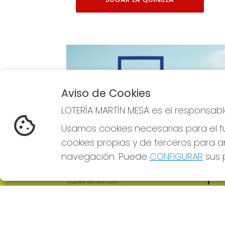
Aviso de Cookies
Imagen anterior
LOTERÍA MARTÍN MESA es el responsabl
Usamos cookies necesarias para el fu
cookies propias y de terceros para an
navegación. Puede
CONFIGURAR
sus p
LOTERÍA MARTÍN MESA
REDE
¿Quiénes somos?
Comprar lotería
Resultados
Contacto
Empresas