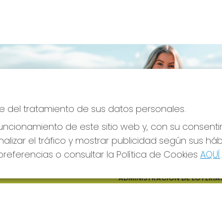
e del tratamiento de sus datos personales.
ncionamiento de este sitio web y, con su consenti
alizar el tráfico y mostrar publicidad según sus há
referencias o consultar la Política de Cookies
AQUÍ
.
S SOCIALES
CONTACTO
ADMINISTRACION DE LOTERIAS
CIUDAD RODRIGO - RECEPTO
OFICIAL: 64380
923482019
web@admon2martinmesa.es