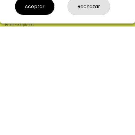
Resultados
Aceptar
Rechazar
Contacto
Empresas
Comprar en SELAE
Boletos digitales
Acceso
Registro
REDES SOCIALES
CONTACTO
ADMINISTRACION DE LOTERIAS: 2-CIUDAD RODRIGO -
RECEPTOR OFICIAL: 64380
923482019
web@admon2martinmesa.es
CARDENAL TAVERA, 5
Ciudad Rodrigo, 37500
(Salamanca) España