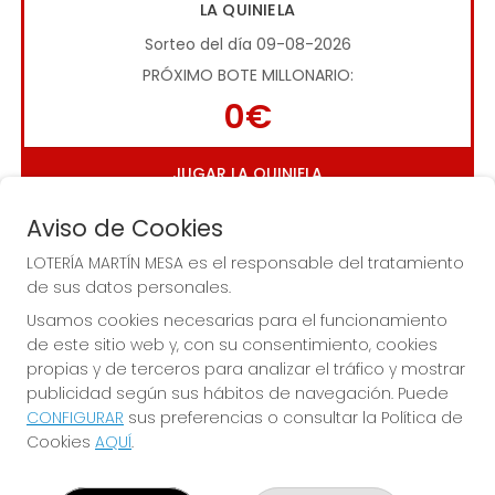
LA QUINIELA
Sorteo del día 09-08-2026
PRÓXIMO BOTE MILLONARIO:
0€
JUGAR LA QUINIELA
Aviso de Cookies
LOTERÍA MARTÍN MESA es el responsable del tratamiento
de sus datos personales.
Usamos cookies necesarias para el funcionamiento
de este sitio web y, con su consentimiento, cookies
Imagen anterior
Imag
propias y de terceros para analizar el tráfico y mostrar
publicidad según sus hábitos de navegación. Puede
CONFIGURAR
sus preferencias o consultar la Política de
LOTERÍA MARTÍN MESA
Cookies
AQUÍ
.
¿Quiénes somos?
Comprar lotería