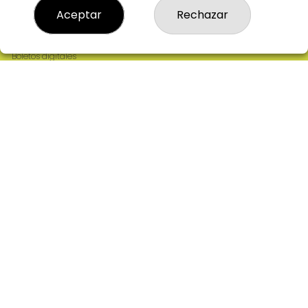
Resultados
Aceptar
Rechazar
Contacto
Empresas
Comprar en SELAE
Boletos digitales
Acceso
Registro
REDES SOCIALES
CONTACTO
ADMINISTRACION DE LOTERIAS: 2-CIUDAD RODRIGO -
RECEPTOR OFICIAL: 64380
923482019
web@admon2martinmesa.es
CARDENAL TAVERA, 5
Ciudad Rodrigo, 37500
(Salamanca) España