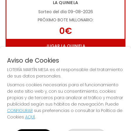
LA QUINIELA
Sorteo del día 09-08-2026
PRÓXIMO BOTE MILLONARIO:
0€
JUGAR LA QUINIELA
Aviso de Cookies
LOTERÍA MARTÍN MESA es el responsable del tratamiento
de sus datos personales.
Usamos cookies necesarias para el funcionamiento
de este sitio web y, con su consentimiento, cookies
Imagen anterior
Imag
propias y de terceros para analizar el tráfico y mostrar
publicidad según sus hábitos de navegación. Puede
CONFIGURAR
sus preferencias o consultar la Política de
LOTERÍA MARTÍN MESA
Cookies
AQUÍ
.
¿Quiénes somos?
Comprar lotería