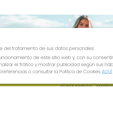
e del tratamiento de sus datos personales.
ncionamiento de este sitio web y, con su consenti
alizar el tráfico y mostrar publicidad según sus há
referencias o consultar la Política de Cookies
AQUÍ
.
S SOCIALES
CONTACTO
ADMINISTRACION DE LOTERIAS
CIUDAD RODRIGO - RECEPTO
OFICIAL: 64380
923482019
web@admon2martinmesa.es
CARDENAL TAVERA, 5