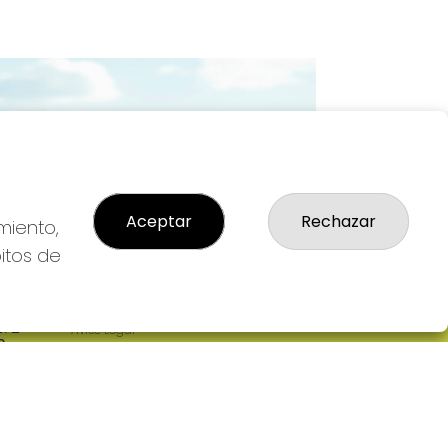
Imagen siguiente
Aceptar
Rechazar
miento,
bitos de
LEGAL
: 2-
Aviso Legal
R
Política de Privacidad
Política de Cookies
Condiciones de Compra
Tienda de Lotería Nacional
Pago aceptado con tarjeta