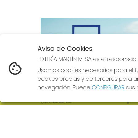
Aviso de Cookies
Imagen anterior
LOTERÍA MARTÍN MESA es el responsabl
Usamos cookies necesarias para el fu
cookies propias y de terceros para an
navegación. Puede
CONFIGURAR
sus p
LOTERÍA MARTÍN MESA
REDE
¿Quiénes somos?
Comprar lotería
Resultados
Contacto
Empresas
Comprar en SELAE
Boletos digitales