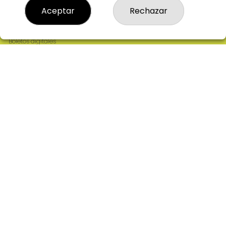
Resultados
Aceptar
Rechazar
Contacto
Empresas
Comprar en SELAE
Boletos digitales
Acceso
Registro
REDES SOCIALES
CONTACTO
ADMINISTRACION DE LOTERIAS: 2-CIUDAD RODRIGO -
RECEPTOR OFICIAL: 64380
923482019
web@admon2martinmesa.es
CARDENAL TAVERA, 5
Ciudad Rodrigo, 37500
(Salamanca) España