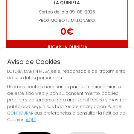
LA QUINIELA
Sorteo del día 09-08-2026
PRÓXIMO BOTE MILLONARIO:
0€
JUGAR LA QUINIELA
Aviso de Cookies
LOTERÍA MARTÍN MESA es el responsable del tratamiento
de sus datos personales.
Usamos cookies necesarias para el funcionamiento
de este sitio web y, con su consentimiento, cookies
Imagen anterior
Imag
propias y de terceros para analizar el tráfico y mostrar
publicidad según sus hábitos de navegación. Puede
CONFIGURAR
sus preferencias o consultar la Política de
LOTERÍA MARTÍN MESA
Cookies
AQUÍ
.
¿Quiénes somos?
Comprar lotería