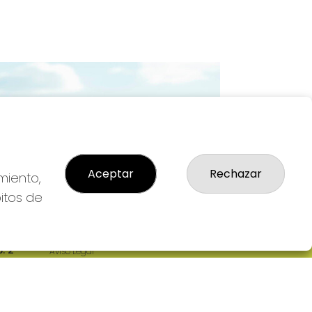
Imagen siguiente
Aceptar
Rechazar
miento,
bitos de
LEGAL
: 2-
Aviso Legal
R
Política de Privacidad
Política de Cookies
Condiciones de Compra
Tienda de Lotería Nacional