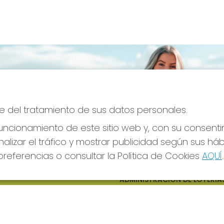
e del tratamiento de sus datos personales.
ncionamiento de este sitio web y, con su consenti
alizar el tráfico y mostrar publicidad según sus há
referencias o consultar la Política de Cookies
AQUÍ
.
S SOCIALES
CONTACTO
ADMINISTRACION DE LOTERIAS
CIUDAD RODRIGO - RECEPTO
OFICIAL: 64380
923482019
web@admon2martinmesa.es