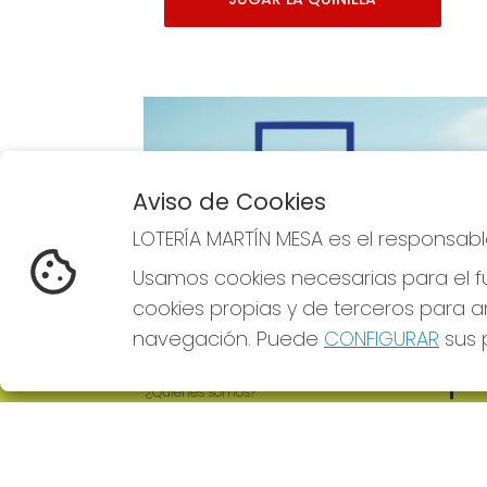
Aviso de Cookies
Imagen anterior
LOTERÍA MARTÍN MESA es el responsabl
Usamos cookies necesarias para el fu
cookies propias y de terceros para an
navegación. Puede
CONFIGURAR
sus p
LOTERÍA MARTÍN MESA
REDE
¿Quiénes somos?
Comprar lotería
Resultados
Contacto
Empresas