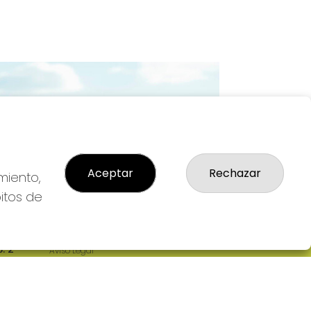
Imagen siguiente
Aceptar
Rechazar
miento,
bitos de
LEGAL
: 2-
Aviso Legal
R
Política de Privacidad
Política de Cookies
Condiciones de Compra
Tienda de Lotería Nacional