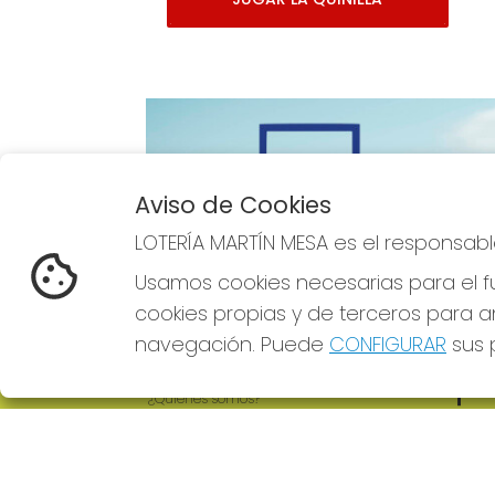
Aviso de Cookies
Imagen anterior
LOTERÍA MARTÍN MESA es el responsabl
Usamos cookies necesarias para el fu
cookies propias y de terceros para an
navegación. Puede
CONFIGURAR
sus p
LOTERÍA MARTÍN MESA
REDE
¿Quiénes somos?
Comprar lotería
Resultados
Contacto
Empresas