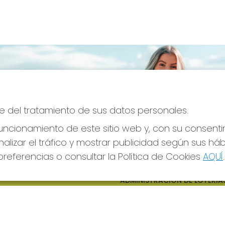
e del tratamiento de sus datos personales.
ncionamiento de este sitio web y, con su consenti
alizar el tráfico y mostrar publicidad según sus há
referencias o consultar la Política de Cookies
AQUÍ
.
S SOCIALES
CONTACTO
ADMINISTRACION DE LOTERIAS
CIUDAD RODRIGO - RECEPTO
OFICIAL: 64380
923482019
web@admon2martinmesa.es