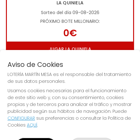
LA QUINIELA
Sorteo del día 09-08-2026
PRÓXIMO BOTE MILLONARIO:
0€
JUGAR LA QUINIELA
Aviso de Cookies
LOTERÍA MARTÍN MESA es el responsable del tratamiento
de sus datos personales.
Usamos cookies necesarias para el funcionamiento
de este sitio web y, con su consentimiento, cookies
Imagen anterior
Imag
propias y de terceros para analizar el tráfico y mostrar
publicidad según sus hábitos de navegación. Puede
CONFIGURAR
sus preferencias o consultar la Política de
LOTERÍA MARTÍN MESA
Cookies
AQUÍ
.
¿Quiénes somos?
Comprar lotería