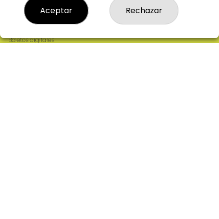
Resultados
Aceptar
Rechazar
Contacto
Empresas
Comprar en SELAE
Boletos digitales
Acceso
Registro
REDES SOCIALES
CONTACTO
ADMINISTRACION DE LOTERIAS: 2-CIUDAD RODRIGO -
RECEPTOR OFICIAL: 64380
923482019
web@admon2martinmesa.es
CARDENAL TAVERA, 5
Ciudad Rodrigo, 37500
(Salamanca) España