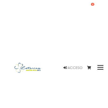
0
ACCESO