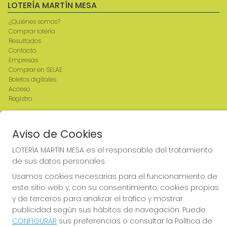
LOTERÍA MARTÍN MESA
¿Quiénes somos?
Comprar lotería
Resultados
Contacto
Empresas
Comprar en SELAE
Boletos digitales
Acceso
Registro
REDES SOCIALES
Aviso de Cookies
LOTERÍA MARTÍN MESA es el responsable del tratamiento
de sus datos personales.
CONTACTO
Usamos cookies necesarias para el funcionamiento de
ADMINISTRACION DE LOTERIAS: 2-CIUDAD RODRIGO -
este sitio web y, con su consentimiento, cookies propias
RECEPTOR OFICIAL: 64380
y de terceros para analizar el tráfico y mostrar
923482019
publicidad según sus hábitos de navegación. Puede
web@admon2martinmesa.es
CONFIGURAR
sus preferencias o consultar la Política de
CARDENAL TAVERA, 5