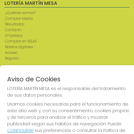
LOTERÍA MARTÍN MESA
¿Quiénes somos?
Comprar lotería
Resultados
Contacto
Empresas
Comprar en SELAE
Boletos digitales
Acceso
Registro
REDES SOCIALES
Aviso de Cookies
LOTERÍA MARTÍN MESA es el responsable del tratamiento
de sus datos personales.
CONTACTO
Usamos cookies necesarias para el funcionamiento de
ADMINISTRACION DE LOTERIAS: 2-CIUDAD RODRIGO -
este sitio web y, con su consentimiento, cookies propias
RECEPTOR OFICIAL: 64380
y de terceros para analizar el tráfico y mostrar
923482019
publicidad según sus hábitos de navegación. Puede
web@admon2martinmesa.es
CONFIGURAR
sus preferencias o consultar la Política de
CARDENAL TAVERA, 5