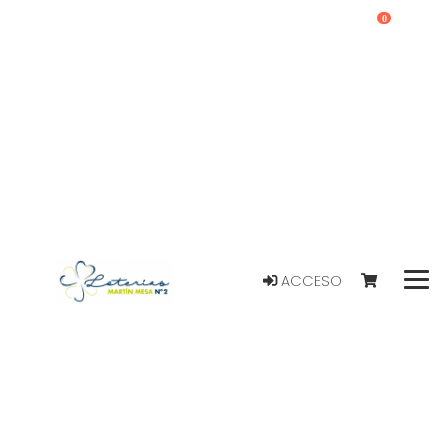
0
ACCESO